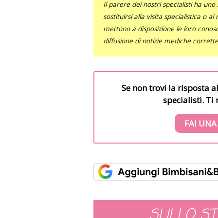
Il parere dei nostri specialisti ha 
sostituirsi alla visita specialistica o 
mettono a disposizione le loro conosce
diffusione di notizie mediche corrett
Se non trovi la risposta a
specialisti. T
FAI UNA
SULLO S