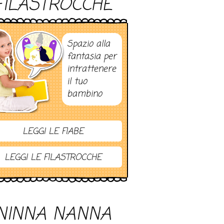
FILASTROCCHE
Spazio alla
fantasia per
intrattenere
il tuo
bambino
LEGGI LE FIABE
LEGGI LE FILASTROCCHE
NINNA NANNA