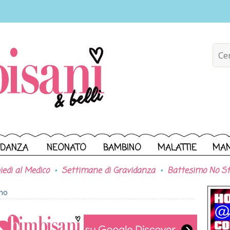
IDANZA
NEONATO
BAMBINO
MALATTIE
MA
iedi al Medico
Settimane di Gravidanza
Battesimo No St
ono