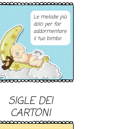
Le melodie più
dolci per far
addormentare
il tuo bimbo
SIGLE DEI
CARTONI