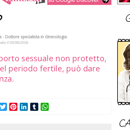
G
?
 - Dottore specialista in Ginecologia
ato il
03/06/2026
porto sessuale non protetto,
l periodo fertile, può dare
nza.
acebook
Twitter
Pinterest
LinkedIn
Tumblr
WhatsApp
CA