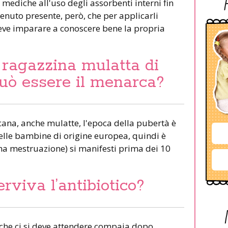
mediche all'uso degli assorbenti interni fin
enuto presente, però, che per applicarli
eve imparare a conoscere bene la propria
 ragazzina mulatta di
può essere il menarca?
cana, anche mulatte, l'epoca della pubertà è
delle bambine di origine europea, quindi è
ma mestruazione) si manifesti prima dei 10
rviva l’antibiotico?
 che ci si deve attendere compaia dopo