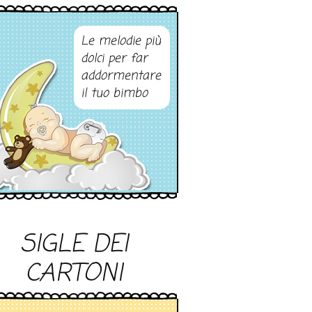
Le melodie più
dolci per far
addormentare
il tuo bimbo
SIGLE DEI
CARTONI