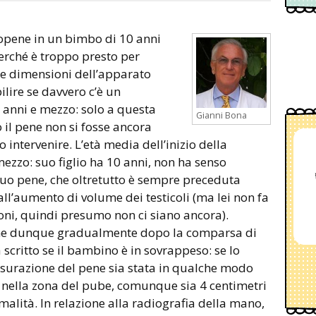
rché è troppo presto per
le dimensioni dell’apparato
ilire se davvero c’è un
 anni e mezzo: solo a questa
Gianni Bona
o il pene non si fosse ancora
intervenire. L’età media dell’inizio della
ezzo: suo figlio ha 10 anni, non ha senso
suo pene, che oltretutto è sempre preceduta
dall’aumento di volume dei testicoli (ma lei non fa
ni, quindi presumo non ci siano ancora).
ene dunque gradualmente dopo la comparsa di
 scritto se il bambino è in sovrappeso: se lo
isurazione del pene sia stata in qualche modo
e nella zona del pube, comunque sia 4 centimetri
malità. In relazione alla radiografia della mano,