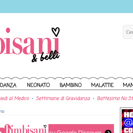
IDANZA
NEONATO
BAMBINO
MALATTIE
MA
iedi al Medico
Settimane di Gravidanza
Battesimo No St
ono