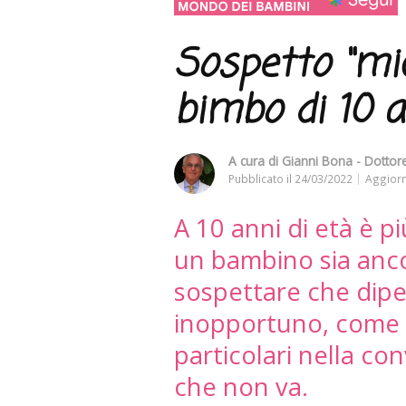
Sospetto “mi
bimbo di 10 a
A cura di
Gianni Bona - Dottore 
Pubblicato il
24/03/2022
Aggiorn
A 10 anni di età è p
un bambino sia anc
sospettare che dip
inopportuno, come l
particolari nella co
che non va.