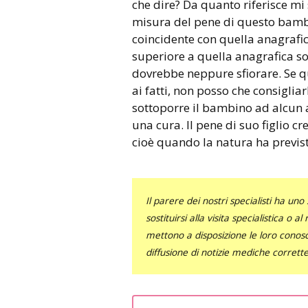
che dire? Da quanto riferisce mi 
misura del pene di questo bambi
coincidente con quella anagrafic
superiore a quella anagrafica so
dovrebbe neppure sfiorare. Se 
ai fatti, non posso che consiglia
sottoporre il bambino ad alcun 
una cura. Il pene di suo figlio cr
cioè quando la natura ha previs
Il parere dei nostri specialisti ha 
sostituirsi alla visita specialistica o 
mettono a disposizione le loro conosce
diffusione di notizie mediche corrett