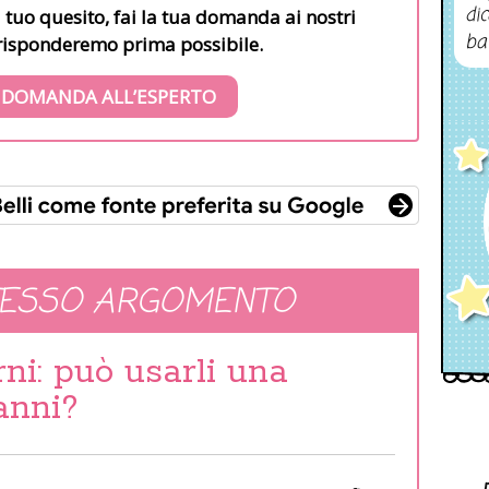
dic
l tuo quesito, fai la tua domanda ai nostri
ba
i risponderemo prima possibile.
 DOMANDA ALL’ESPERTO
TESSO ARGOMENTO
rni: può usarli una
anni?