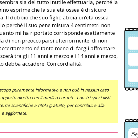
sembra sia del tutto inutile effettuarla, perché la
no esprime che la sua età ossea è di sicuro
a. Il dubbio che suo figlio abbia un’età ossea
lo perché il suo pene misura 4 centimetri non
quanto mi ha riportato corrisponde esattamente
rla di non preoccuparsi ulteriormente, di non
accertamento né tanto meno di fargli affrontare
escerà tra gli 11 anni e mezzo e i 14 anni e mezzo,
to debba accadere. Con cordialità.
uno scopo puramente informativo e non può in nessun caso
al rapporto diretto con il medico curante. I nostri specialisti
nze scientifiche a titolo gratuito, per contribuire alla
e e aggiornate.
Se