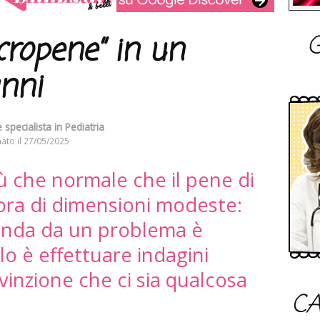
G
cropene” in un
nni
specialista in Pediatria
ato il
27/05/2025
iù che normale che il pene di
ora di dimensioni modeste:
enda da un problema è
o è effettuare indagini
nvinzione che ci sia qualcosa
CA