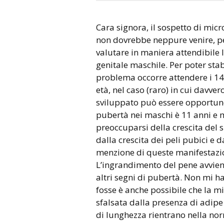
Cara signora, il sospetto di micropene in un bimbo di 10 anni
non dovrebbe neppure venire, pe
valutare in maniera attendibile 
genitale maschile. Per poter stab
problema occorre attendere i 14
età, nel caso (raro) in cui davver
sviluppato può essere opportuno 
pubertà nei maschi è 11 anni e m
preoccuparsi della crescita del 
dalla crescita dei peli pubici e 
menzione di queste manifestazio
L’ingrandimento del pene avvi
altri segni di pubertà. Non mi ha
fosse è anche possibile che la m
sfalsata dalla presenza di adip
di lunghezza rientrano nella nor