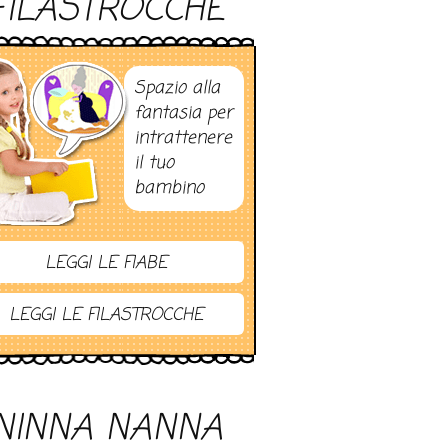
FILASTROCCHE
Spazio alla
fantasia per
intrattenere
il tuo
bambino
LEGGI LE FIABE
LEGGI LE FILASTROCCHE
NINNA NANNA