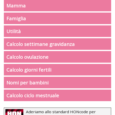
Mamma
Famiglia
Utilità
Calcolo settimane gravidanza
Calcolo ovulazione
Calcolo giorni fertili
Nomi per bambini
Calcolo ciclo mestruale
Aderiamo allo standard HONcode per