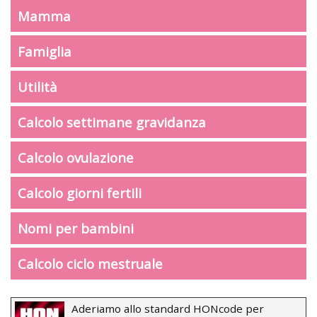
Mamma
Famiglia
Utilità
Calcolo settimane gravidanza
Calcolo ovulazione
Calcolo giorni fertili
Nomi per bambini
Calcolo ciclo mestruale
Aderiamo allo standard HONcode per