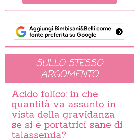
SULLO STESSO
ARGOMENTO
Acido folico: in che
quantità va assunto in
vista della gravidanza
se si è portatrici sane di
talassemia?