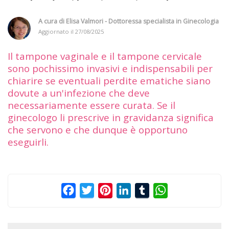
A cura di
Elisa Valmori - Dottoressa specialista in Ginecologia
Aggiornato il
27/08/2025
Il tampone vaginale e il tampone cervicale
sono pochissimo invasivi e indispensabili per
chiarire se eventuali perdite ematiche siano
dovute a un'infezione che deve
necessariamente essere curata. Se il
ginecologo li prescrive in gravidanza significa
che servono e che dunque è opportuno
eseguirli.
Facebook
Twitter
Pinterest
LinkedIn
Tumblr
WhatsApp