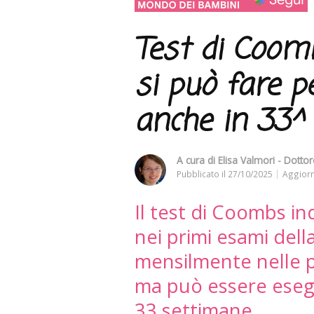
Test di Coom
si può fare p
anche in 33^
A cura di
Elisa Valmori - Dottor
Pubblicato il
27/10/2025
Aggiorn
Il test di Coombs in
nei primi esami dell
mensilmente nelle p
ma può essere esegu
33 settimane.