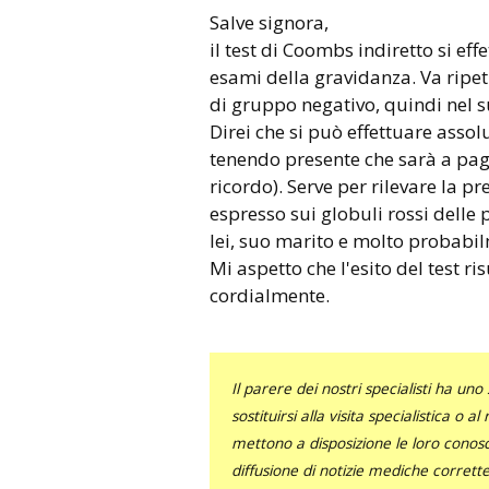
Salve signora,
il test di Coombs indiretto si ef
esami della gravidanza. Va ripe
di gruppo negativo, quindi nel s
Direi che si può effettuare asso
tenendo presente che sarà a pag
ricordo). Serve per rilevare la pr
espresso sui globuli rossi dell
lei, suo marito e molto probabilm
Mi aspetto che l'esito del test ri
cordialmente.
Il parere dei nostri specialisti ha 
sostituirsi alla visita specialistica o 
mettono a disposizione le loro conosce
diffusione di notizie mediche corrett