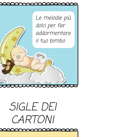
Le melodie più
dolci per far
addormentare
il tuo bimbo
SIGLE DEI
CARTONI