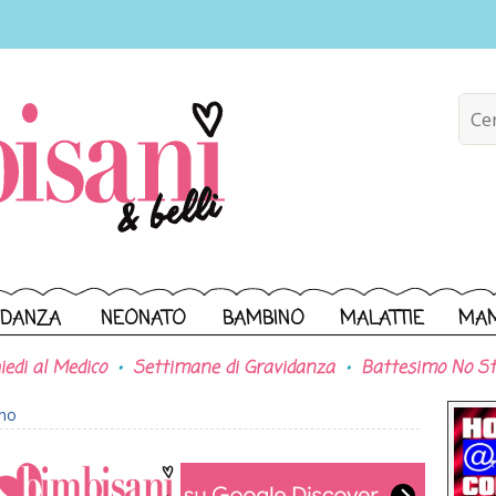
IDANZA
NEONATO
BAMBINO
MALATTIE
MA
iedi al Medico
Settimane di Gravidanza
Battesimo No St
ono