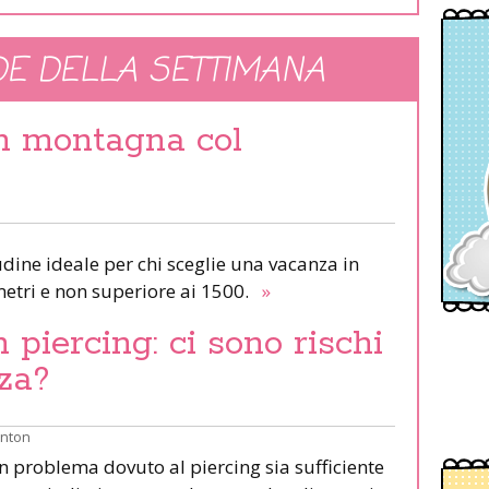
E DELLA SETTIMANA
in montagna col
udine ideale per chi sceglie una vacanza in
etri e non superiore ai 1500.
»
piercing: ci sono rischi
za?
inton
un problema dovuto al piercing sia sufficiente