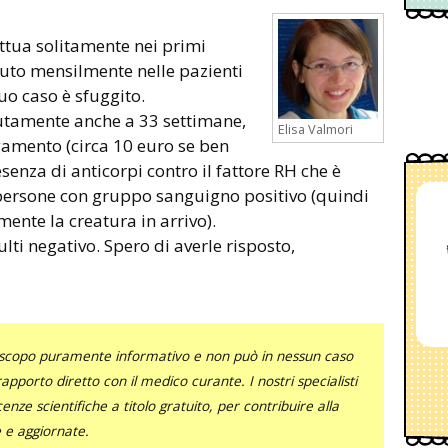
fettua solitamente nei primi
tuto mensilmente nelle pazienti
uo caso è sfuggito.
lutamente anche a 33 settimane,
Elisa Valmori
amento (circa 10 euro se ben
esenza di anticorpi contro il fattore RH che è
e persone con gruppo sanguigno positivo (quindi
ente la creatura in arrivo).
sulti negativo. Spero di averle risposto,
uno scopo puramente informativo e non può in nessun caso
al rapporto diretto con il medico curante. I nostri specialisti
nze scientifiche a titolo gratuito, per contribuire alla
e e aggiornate.