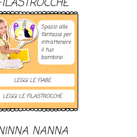
FILASTROCCHE
Spazio alla
fantasia per
intrattenere
il tuo
bambino
LEGGI LE FIABE
LEGGI LE FILASTROCCHE
NINNA NANNA