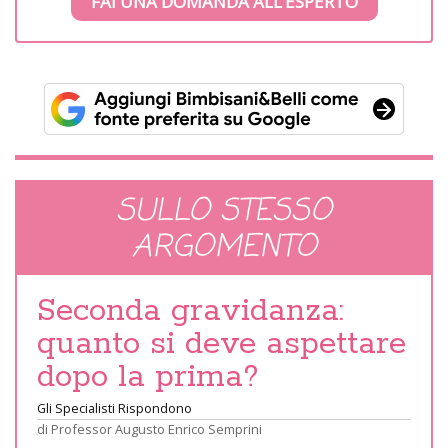
FAI UNA DOMANDA ALL’ESPERTO
SULLO STESSO
ARGOMENTO
Seconda gravidanza:
quanto si deve aspettare
dopo la prima?
Gli Specialisti Rispondono
di
Professor Augusto Enrico Semprini