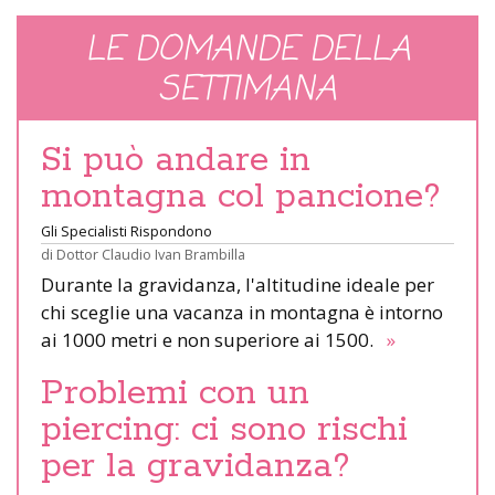
LE DOMANDE DELLA
SETTIMANA
Si può andare in
montagna col pancione?
Gli Specialisti Rispondono
di
Dottor Claudio Ivan Brambilla
Durante la gravidanza, l'altitudine ideale per
chi sceglie una vacanza in montagna è intorno
ai 1000 metri e non superiore ai 1500.
»
Problemi con un
piercing: ci sono rischi
per la gravidanza?