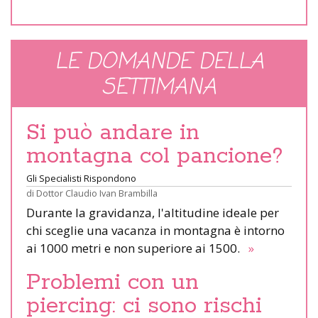
LE DOMANDE DELLA
SETTIMANA
Si può andare in
montagna col pancione?
Gli Specialisti Rispondono
di
Dottor Claudio Ivan Brambilla
Durante la gravidanza, l'altitudine ideale per
chi sceglie una vacanza in montagna è intorno
ai 1000 metri e non superiore ai 1500.
»
Problemi con un
piercing: ci sono rischi