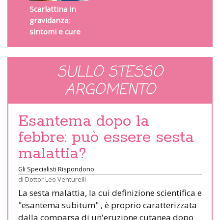
Scarlattina in
gravidanza:
sintomi e cure
SULLO STESSO
ARGOMENTO
Esantema dopo la
febbre: può essere sesta
malattia?
Gli Specialisti Rispondono
di
Dottor Leo Venturelli
La sesta malattia, la cui definizione scientifica e
"esantema subitum" , è proprio caratterizzata
dalla comparsa di un'eruzione cutanea dopo