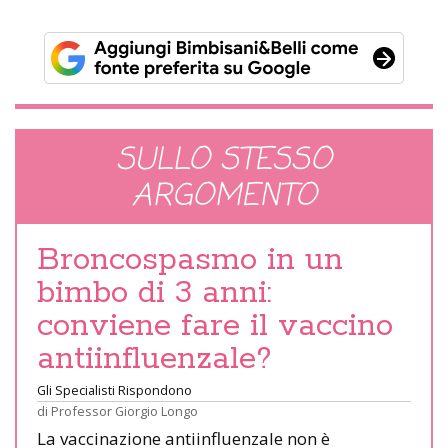
SULLO STESSO
ARGOMENTO
Broncospasmo in un
bimbo di 3 anni:
conviene fare il vaccino
antiinfluenzale?
Gli Specialisti Rispondono
di
Professor Giorgio Longo
La vaccinazione antiinfluenzale non è