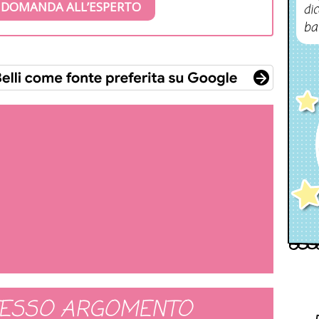
 DOMANDA ALL’ESPERTO
dic
ba
TESSO ARGOMENTO