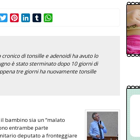
acebook
Twitter
Pinterest
LinkedIn
Tumblr
WhatsApp
cronico di tonsille e adenoidi ha avuto lo
gno è stato sterminato dopo 10 giorni di
ppena tre giorni ha nuovamente tonsille
 il bambino sia un “malato
 Sono entrambe parte
itario deputato a fronteggiare