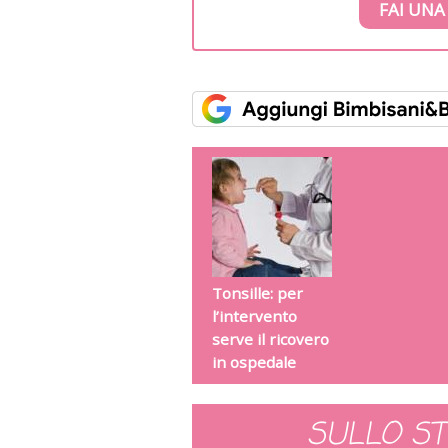
FAI UNA
Tonsille: per
l’intervento
serve il ricovero
in ospedale
SULLO S