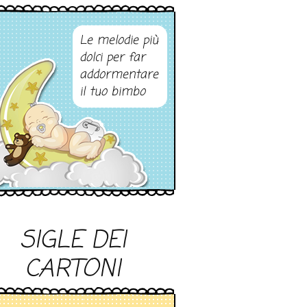
Le melodie più
dolci per far
addormentare
il tuo bimbo
SIGLE DEI
CARTONI