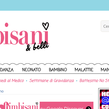
IDANZA
NEONATO
BAMBINO
MALATTIE
MA
iedi al Medico
Settimane di Gravidanza
Battesimo No St
ono