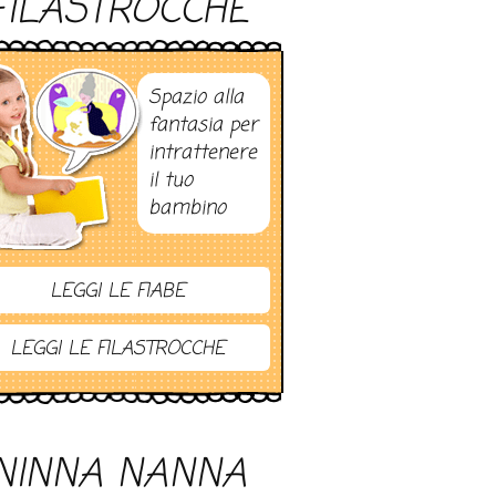
FILASTROCCHE
Spazio alla
fantasia per
intrattenere
il tuo
bambino
LEGGI LE FIABE
LEGGI LE FILASTROCCHE
NINNA NANNA