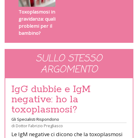
Toxoplasmosi in
gravidanza: quali
problemi per il
bambino?
SULLO STESSO
ARGOMENTO
IgG dubbie e IgM
negative: ho la
toxoplasmosi?
Gli Specialisti Rispondono
di
Dottor Fabrizio Pregliasco
Le IgM negative ci dicono che la toxoplasmosi