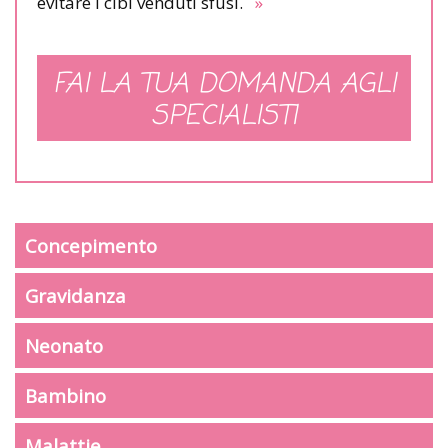
evitare i cibi venduti sfusi.
»
FAI LA TUA DOMANDA AGLI
SPECIALISTI
Concepimento
Gravidanza
Neonato
Bambino
Malattie