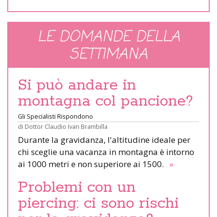
LE DOMANDE DELLA
SETTIMANA
Si può andare in
montagna col pancione?
Gli Specialisti Rispondono
di
Dottor Claudio Ivan Brambilla
Durante la gravidanza, l'altitudine ideale per
chi sceglie una vacanza in montagna è intorno
ai 1000 metri e non superiore ai 1500.
»
Problemi con un
piercing: ci sono rischi