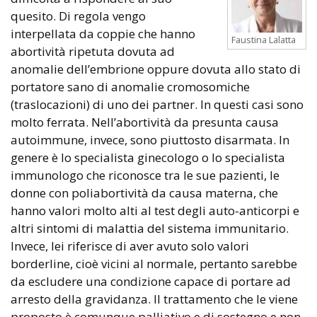
quesito. Di regola vengo
interpellata da coppie che hanno
Faustina Lalatta
abortività ripetuta dovuta ad
anomalie dell’embrione oppure dovuta allo stato di
portatore sano di anomalie cromosomiche
(traslocazioni) di uno dei partner. In questi casi sono
molto ferrata. Nell’abortività da presunta causa
autoimmune, invece, sono piuttosto disarmata. In
genere è lo specialista ginecologo o lo specialista
immunologo che riconosce tra le sue pazienti, le
donne con poliabortività da causa materna, che
hanno valori molto alti al test degli auto-anticorpi e
altri sintomi di malattia del sistema immunitario.
Invece, lei riferisce di aver avuto solo valori
borderline, cioè vicini al normale, pertanto sarebbe
da escludere una condizione capace di portare ad
arresto della gravidanza. Il trattamento che le viene
proposto è comunque palliativo e di sostegno e non