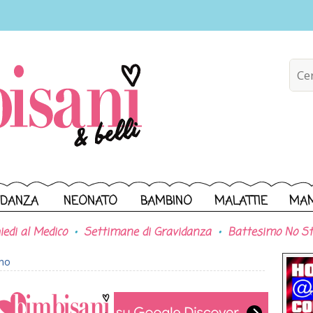
IDANZA
NEONATO
BAMBINO
MALATTIE
MA
iedi al Medico
Settimane di Gravidanza
Battesimo No St
ono