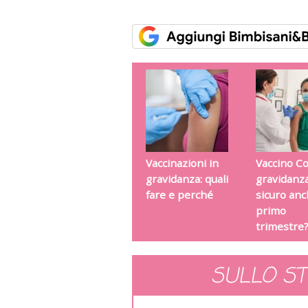
Vaccinazioni in
Vaccino Co
gravidanza: quali
gravidanza
fare e perché
sicuro anc
primo
trimestre
SULLO S