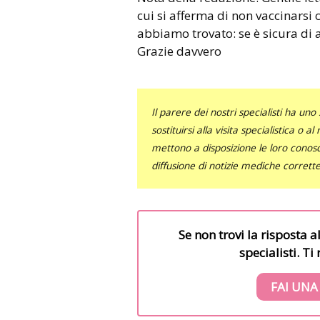
cui si afferma di non vaccinarsi
abbiamo trovato: se è sicura di av
Grazie davvero
Il parere dei nostri specialisti ha 
sostituirsi alla visita specialistica o 
mettono a disposizione le loro conosce
diffusione di notizie mediche corrett
Se non trovi la risposta a
specialisti. T
FAI UNA