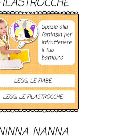
FILASTROCCHE
Spazio alla
fantasia per
intrattenere
il tuo
bambino
LEGGI LE FIABE
LEGGI LE FILASTROCCHE
NINNA NANNA