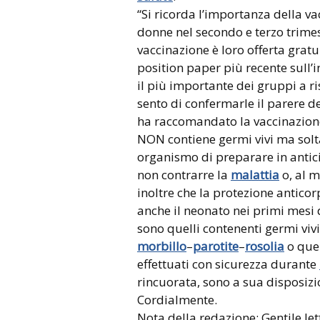
“Si ricorda l’importanza della va
donne nel secondo e terzo trimes
vaccinazione è loro offerta grat
position paper più recente sull’i
il più importante dei gruppi a ris
sento di confermarle il parere d
ha raccomandato la vaccinazion
NON contiene germi vivi ma solt
organismo di preparare in anticip
non contrarre la
malattia
o, al 
inoltre che la protezione antico
anche il neonato nei primi mesi d
sono quelli contenenti germi vivi
morbillo
–
parotite
–
rosolia
o que
effettuati con sicurezza durante
rincuorata, sono a sua disposizio
Cordialmente.
Nota della redazione: Gentile lett