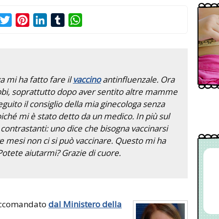
acebook
Twitter
Pinterest
LinkedIn
Tumblr
WhatsApp
a mi ha fatto fare il
vaccino
antinfluenzale. Ora
bbi, soprattutto dopo aver sentito altre mamme
eguito il consiglio della mia ginecologa senza
ché mi è stato detto da un medico. In più sul
i contrastanti: uno dice che bisogna vaccinarsi
ve mesi non ci si può vaccinare. Questo mi ha
Potete aiutarmi? Grazie di cuore.
 raccomandato
dal Ministero della