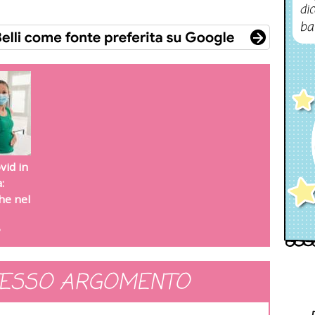
dic
ba
vid in
:
he nel
?
TESSO ARGOMENTO