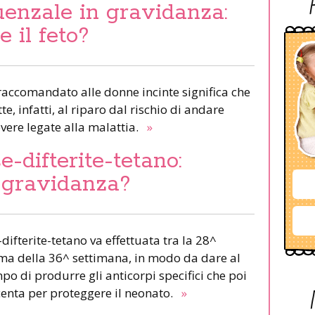
uenzale in gravidanza:
 il feto?
 raccomandato alle donne incinte significa che
e, infatti, al riparo dal rischio di andare
evere legate alla malattia.
»
-difterite-tetano:
 gravidanza?
difterite-tetano va effettuata tra la 28^
ima della 36^ settimana, in modo da dare al
po di produrre gli anticorpi specifici che poi
centa per proteggere il neonato.
»