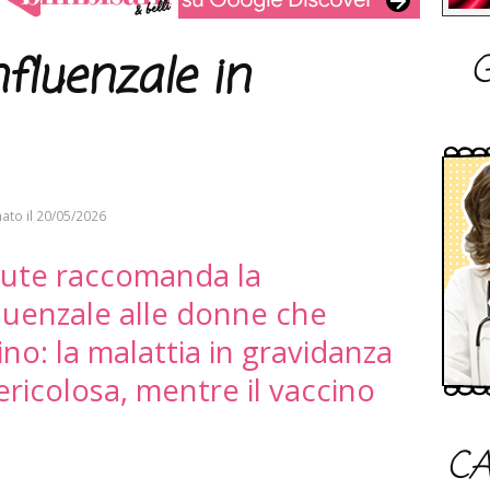
G
nfluenzale in
ato il
20/05/2026
alute raccomanda la
fluenzale alle donne che
o: la malattia in gravidanza
ricolosa, mentre il vaccino
.
CA