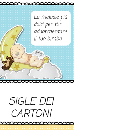
Le melodie più
dolci per far
addormentare
il tuo bimbo
SIGLE DEI
CARTONI