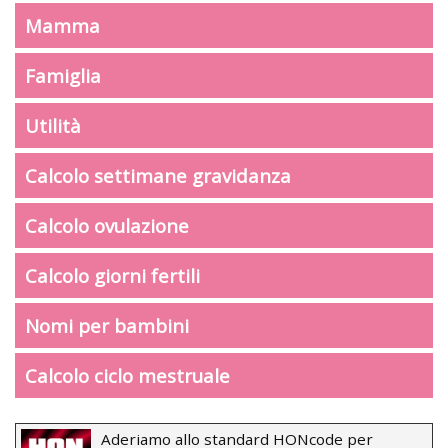
Mamma
Famiglia
Utilità
Calcolo settimane gravidanza
Calcolo ovulazione
Calcolo giorni fertili
Nomi per bambini
Calcolo ciclo mestruale
Aderiamo allo standard HONcode per