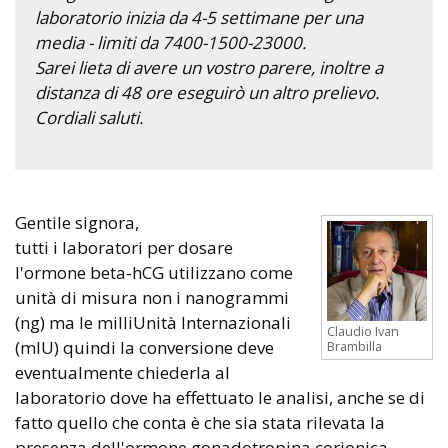
laboratorio inizia da 4-5 settimane per una
media - limiti da 7400-1500-23000.
Sarei lieta di avere un vostro parere, inoltre a
distanza di 48 ore eseguirò un altro prelievo.
Cordiali saluti.
Gentile signora,
tutti i laboratori per dosare
l'ormone beta-hCG utilizzano come
unità di misura non i nanogrammi
(ng) ma le milliUnità Internazionali
Claudio Ivan
(mlU) quindi la conversione deve
Brambilla
eventualmente chiederla al
laboratorio dove ha effettuato le analisi, anche se di
fatto quello che conta è che sia stata rilevata la
presenza dell'ormone gonadotropina corionica