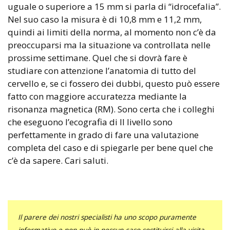
uguale o superiore a 15 mm si parla di “idrocefalia”.
Nel suo caso la misura è di 10,8 mm e 11,2 mm,
quindi ai limiti della norma, al momento non c’è da
preoccuparsi ma la situazione va controllata nelle
prossime settimane. Quel che si dovrà fare è
studiare con attenzione l’anatomia di tutto del
cervello e, se ci fossero dei dubbi, questo può essere
fatto con maggiore accuratezza mediante la
risonanza magnetica (RM). Sono certa che i colleghi
che eseguono l’ecografia di II livello sono
perfettamente in grado di fare una valutazione
completa del caso e di spiegarle per bene quel che
c’è da sapere. Cari saluti.
Il parere dei nostri specialisti ha uno scopo puramente
informativo e non può in nessun caso sostituirsi alla visita