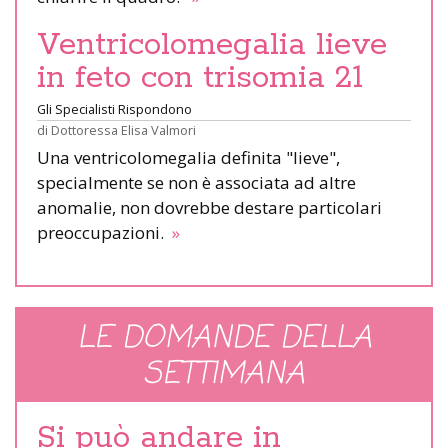
Ventricolomegalia lieve
in feto con trisomia 21
Gli Specialisti Rispondono
di
Dottoressa Elisa Valmori
Una ventricolomegalia definita "lieve",
specialmente se non è associata ad altre
anomalie, non dovrebbe destare particolari
preoccupazioni.
»
LE DOMANDE DELLA
SETTIMANA
Si può andare in