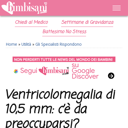
Chiedi al Medico
Settimane di Gravidanza
Battesimo No Stress
Home
»
Utilità
»
Gli Specialisti Rispondono
Ventricolomegalia di
10,5 mm: c’è da
preoccuparsi?