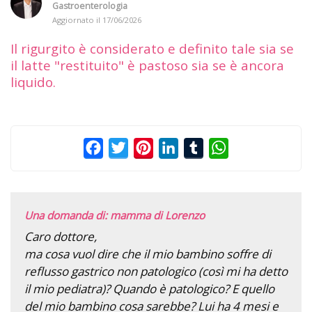
Gastroenterologia
Aggiornato il
17/06/2026
Il rigurgito è considerato e definito tale sia se
il latte "restituito" è pastoso sia se è ancora
liquido.
Facebook
Twitter
Pinterest
LinkedIn
Tumblr
WhatsApp
Una domanda di: mamma di Lorenzo
Caro dottore,
ma cosa vuol dire che il mio bambino soffre di
reflusso gastrico non patologico (così mi ha detto
il mio pediatra)? Quando è patologico? E quello
del mio bambino cosa sarebbe? Lui ha 4 mesi e