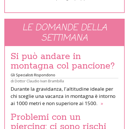
LE DOMANDE DELLA
SETTIMANA
Si può andare in
montagna col pancione?
Gli Specialisti Rispondono
di
Dottor Claudio Ivan Brambilla
Durante la gravidanza, l'altitudine ideale per
chi sceglie una vacanza in montagna è intorno
ai 1000 metri e non superiore ai 1500.
»
Problemi con un
piercing: ci sono rischi