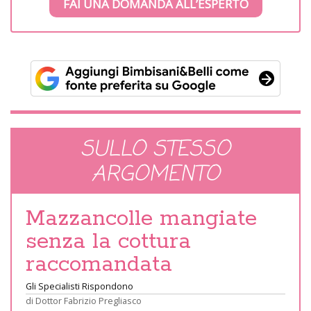
FAI UNA DOMANDA ALL’ESPERTO
SULLO STESSO
ARGOMENTO
Mazzancolle mangiate
senza la cottura
raccomandata
Gli Specialisti Rispondono
di
Dottor Fabrizio Pregliasco