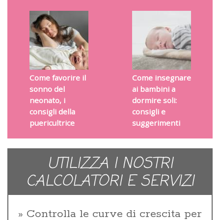
Come favorire il
Come insegnare
sonno del
ai bambini a
neonato, i
dormire soli:
consigli della
consigli e
puericultrice
suggerimenti
UTILIZZA I NOSTRI
CALCOLATORI E SERVIZI
Controlla le curve di crescita per